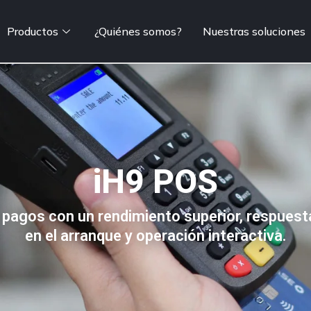
Productos
¿Quiénes somos?
Nuestras soluciones
iH9 POS
pagos con un rendimiento superior, respuest
en el arranque y operación interactiva.