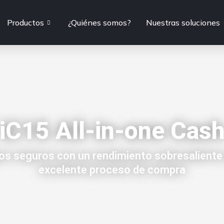
Productos
¿Quiénes somos?
Nuestras soluciones
iC15 All-in-one Cas
s seguros con un rendimiento sobresaliente
excelente proceso de compra